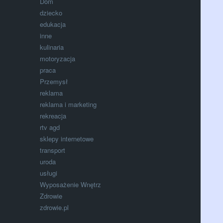
Dom
dziecko
edukacja
inne
kulinaria
motoryzacja
praca
Przemysł
reklama
reklama i marketing
rekreacja
rtv agd
sklepy internetowe
transport
uroda
usługi
Wyposażenie Wnętrz
Zdrowie
zdrowie.pl