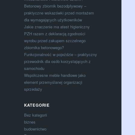
Betonowy zbiornik bezodpływowy –
praktyczne wskazówki przed montażem
dla wymagających użytkowników
Jakie znaczenie ma atest higieniczny
PZH razem z deklaracją zgodności
wyrobu przed zakupem szczelnego
zbiornika betonowego?
Funkcjonalność w pojeździe – praktyczny
przewodnik dla osób korzystających z
samochodu
Współczesne meble handlowe jako
element przemyślanej organizacji
sprzedaży
KATEGORIE
Bez kategorii
biznes
budownictwo