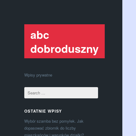
abc
dobroduszny
Wpisy prywatne
OSTATNIE WPISY
Wybór szamba bez pomyłek. Jak
dopasować zbiornik do liczby
mieszkańców i warunków działki?