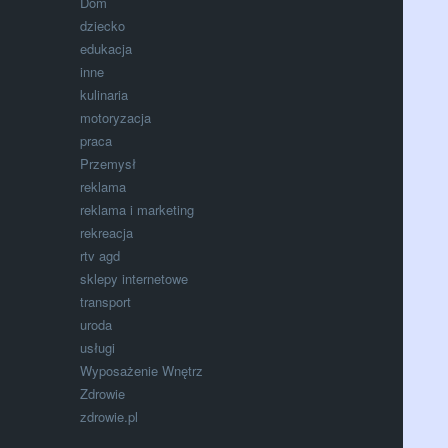
Dom
dziecko
edukacja
inne
kulinaria
motoryzacja
praca
Przemysł
reklama
reklama i marketing
rekreacja
rtv agd
sklepy internetowe
transport
uroda
usługi
Wyposażenie Wnętrz
Zdrowie
zdrowie.pl