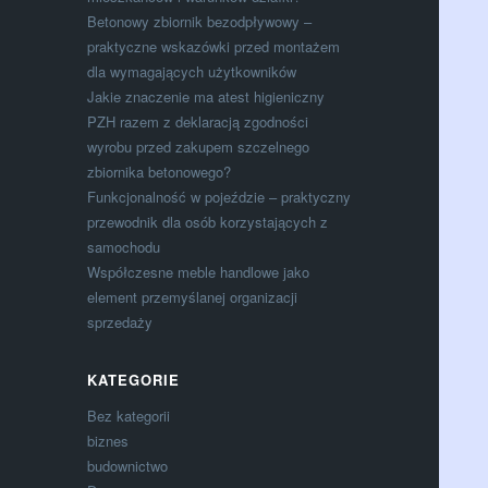
Betonowy zbiornik bezodpływowy –
praktyczne wskazówki przed montażem
dla wymagających użytkowników
Jakie znaczenie ma atest higieniczny
PZH razem z deklaracją zgodności
wyrobu przed zakupem szczelnego
zbiornika betonowego?
Funkcjonalność w pojeździe – praktyczny
przewodnik dla osób korzystających z
samochodu
Współczesne meble handlowe jako
element przemyślanej organizacji
sprzedaży
KATEGORIE
Bez kategorii
biznes
budownictwo