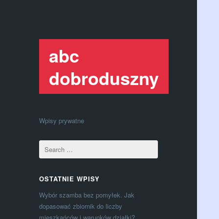
abc
dobroduszny
Wpisy prywatne
OSTATNIE WPISY
Wybór szamba bez pomyłek. Jak
dopasować zbiornik do liczby
mieszkańców i warunków działki?