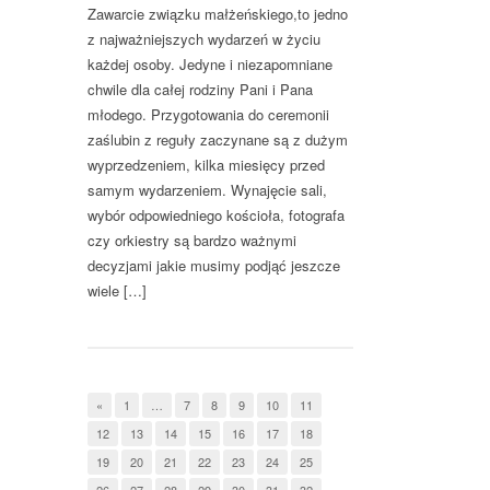
Zawarcie związku małżeńskiego,to jedno
z najważniejszych wydarzeń w życiu
każdej osoby. Jedyne i niezapomniane
chwile dla całej rodziny Pani i Pana
młodego. Przygotowania do ceremonii
zaślubin z reguły zaczynane są z dużym
wyprzedzeniem, kilka miesięcy przed
samym wydarzeniem. Wynajęcie sali,
wybór odpowiedniego kościoła, fotografa
czy orkiestry są bardzo ważnymi
decyzjami jakie musimy podjąć jeszcze
wiele […]
«
1
…
7
8
9
10
11
12
13
14
15
16
17
18
19
20
21
22
23
24
25
26
27
28
29
30
31
32