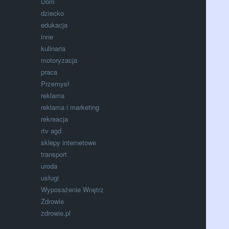
Dom
dziecko
edukacja
inne
kulinaria
motoryzacja
praca
Przemysł
reklama
reklama i marketing
rekreacja
rtv agd
sklepy internetowe
transport
uroda
usługi
Wyposażenie Wnętrz
Zdrowie
zdrowie.pl