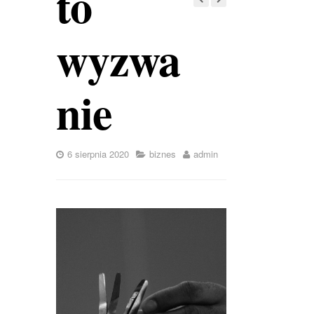
to
wyzwa
nie
6 sierpnia 2020
biznes
admin