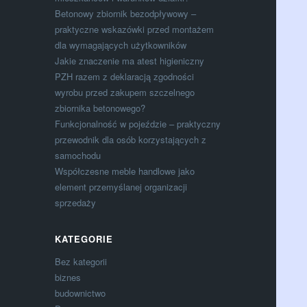
Betonowy zbiornik bezodpływowy –
praktyczne wskazówki przed montażem
dla wymagających użytkowników
Jakie znaczenie ma atest higieniczny
PZH razem z deklaracją zgodności
wyrobu przed zakupem szczelnego
zbiornika betonowego?
Funkcjonalność w pojeździe – praktyczny
przewodnik dla osób korzystających z
samochodu
Współczesne meble handlowe jako
element przemyślanej organizacji
sprzedaży
KATEGORIE
Bez kategorii
biznes
budownictwo