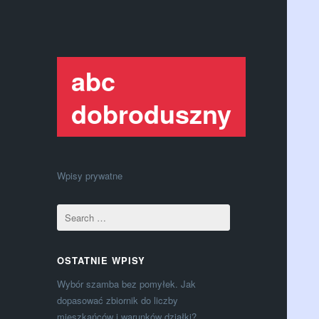
abc
dobroduszny
Wpisy prywatne
OSTATNIE WPISY
Wybór szamba bez pomyłek. Jak
dopasować zbiornik do liczby
mieszkańców i warunków działki?