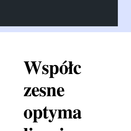
Współc
zesne
optyma