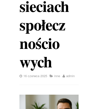
sieciach
społecz
nościo
wych
16 czerwca 2025
inne
admin