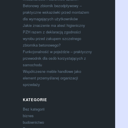
Betonowy zbiornik bezodpływowy –
praktyczne wskazówki przed montażem
dla wymagających użytkowników
Jakie znaczenie ma atest higieniczny
PZH razem z deklaracją zgodności
wyrobu przed zakupem szczelnego
zbiornika betonowego?
Funkcjonalność w pojeździe – praktyczny
przewodnik dla osób korzystających z
samochodu
Współczesne meble handlowe jako
element przemyślanej organizacji
sprzedaży
KATEGORIE
Bez kategorii
biznes
budownictwo