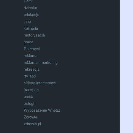
Dom
dziecko
edukacja
inne
kulinaria
motoryzacja
praca
Przemysł
reklama
reklama i marketing
rekreacja
rtv agd
sklepy internetowe
transport
uroda
usługi
Wyposażenie Wnętrz
Zdrowie
zdrowie.pl