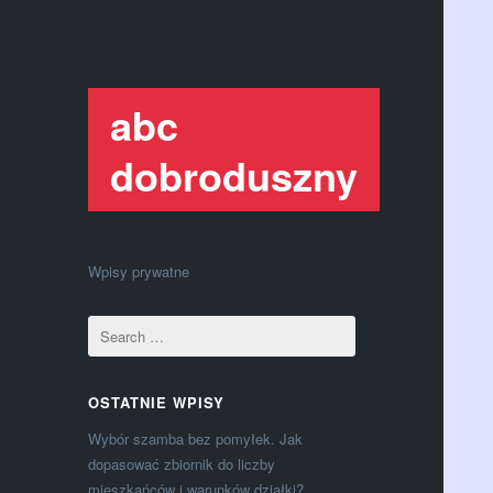
abc
dobroduszny
Wpisy prywatne
OSTATNIE WPISY
Wybór szamba bez pomyłek. Jak
dopasować zbiornik do liczby
mieszkańców i warunków działki?