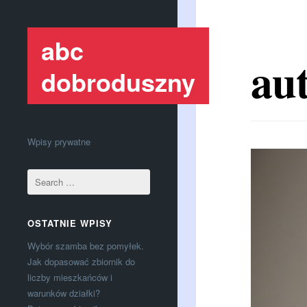
abc
au
dobroduszny
Wpisy prywatne
OSTATNIE WPISY
Wybór szamba bez pomyłek.
Jak dopasować zbiornik do
liczby mieszkańców i
warunków działki?