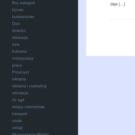
Bez kategorii
daje […]
biznes
budownictwo
Dom
dziecko
edukacja
inne
kulinaria
motoryzacja
praca
Przemysł
reklama
reklama i marketing
rekreacja
rtv agd
sklepy internetowe
transport
uroda
usługi
Wyposażenie Wnętrz