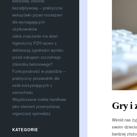
Betonowy zbiornik
bezodpływowy – praktyczne
wskazówki przed montażem
dla wymagających
użytkowników
Jakie znaczenie ma atest
higieniczny PZH razem z
deklaracją zgodności wyrobu
przed zakupem szczelnego
zbiornika betonowego?
Funkcjonalność w pojeździe –
praktyczny przewodnik dla
osób korzystających z
samochodu
Współczesne meble handlowe
Gry i 
jako element przemyślanej
organizacji sprzedaży
Wśród nas żyj
swoim dziecio
KATEGORIE
bardziej złoż