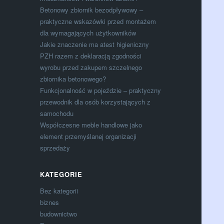
Betonowy zbiornik bezodpływowy –
praktyczne wskazówki przed montażem
dla wymagających użytkowników
Jakie znaczenie ma atest higieniczny
PZH razem z deklaracją zgodności
wyrobu przed zakupem szczelnego
zbiornika betonowego?
Funkcjonalność w pojeździe – praktyczny
przewodnik dla osób korzystających z
samochodu
Współczesne meble handlowe jako
element przemyślanej organizacji
sprzedaży
KATEGORIE
Bez kategorii
biznes
budownictwo