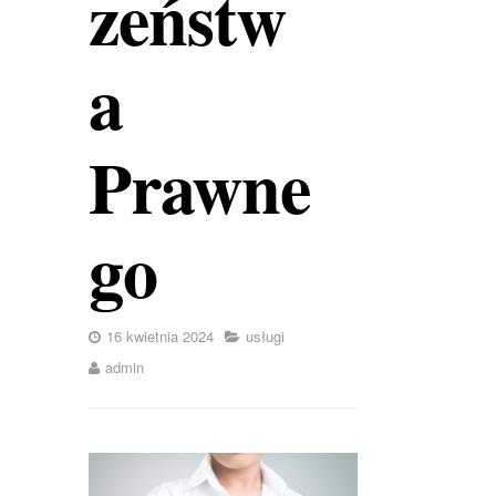
zeństw
a
Prawne
go
16 kwietnia 2024
usługi
admin