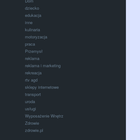
Dom
dziecko
edukacja
inne
kulinaria
motoryzacja
praca
Przemysł
reklama
reklama i marketing
rekreacja
rtv agd
sklepy internetowe
transport
uroda
usługi
Wyposażenie Wnętrz
Zdrowie
zdrowie.pl