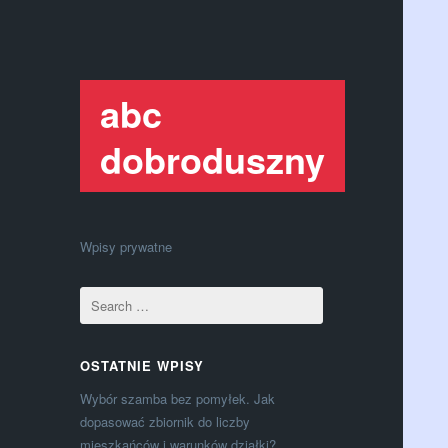
abc
dobroduszny
Wpisy prywatne
OSTATNIE WPISY
Wybór szamba bez pomyłek. Jak
dopasować zbiornik do liczby
mieszkańców i warunków działki?