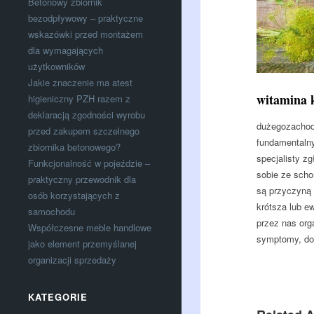
Betonowy zbiornik
bezodpływowy – praktyczne
wskazówki przed montażem
dla wymagających
użytkowników
Jakie znaczenie ma atest
witamina 
higieniczny PZH razem z
deklaracją zgodności wyrobu
dużegozachodu
przed zakupem szczelnego
fundamentalny
zbiornika betonowego?
specjalisty z
Funkcjonalność w pojeździe –
sobie ze scho
praktyczny przewodnik dla
są przyczyną 
osób korzystających z
krótsza lub e
samochodu
przez nas org
Współczesne meble handlowe
symptomy, do
jako element przemyślanej
organizacji sprzedaży
KATEGORIE