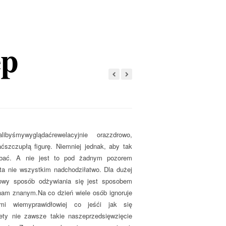
ep
alibyśmywyglądaćrewelacyjnie orazzdrowo,
ćszczupłą figurę. Niemniej jednak, aby tak
bać. A nie jest to pod żadnym pozorem
eta nie wszystkim nadchodziłatwo. Dla dużej
rowy sposób odżywiania się jest sposobem
nam znanym.Na co dzień wiele osób ignoruje
mi wiemyprawidłowiej co jeśći jak się
tety nie zawsze takie naszeprzedsięwzięcie