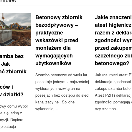
rticles
Betonowy zbiornik
Jakie znaczen
bezodpływowy –
atest higienic
praktyczne
razem z deklar
wskazówki przed
zgodności wy
montażem dla
przed zakupe
wymagających
szczelnego zbi
amba bez
użytkowników
betonowego?
 Jak
ć zbiornik
Szambo betonowe od wielu lat
Jak rozumieć atest P
pozostaje jednym z najczęściej
deklaracja zgodności
ców i
wybieranych rozwiązań na
zakupu szamba beto
 działki?
posesjach bez dostępu do sieci
Atest PZH i deklaracj
kanalizacyjnej. Solidne
zgodności pomagają 
dowy domu wybór
wykonanie,…
czy szambo…
 się jedną z
cyzji. Dopiero
ploatacja