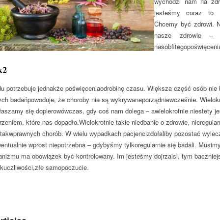
wychodzi nam na zdr
jesteśmy coraz to g
Chcemy być zdrowi. N
nasze zdrowie –
nasobfitegopoświęceni
k2
 potrzebuje jednakże poświęceniaodrobinę czasu. Większa część osób nie b
ch badańpowoduje, że choroby nie są wykrywaneporządniewcześnie. Wielokro
głaszamy się dopierowówczas, gdy coś nam dolega – awielokrotnie niestety j
rzeniem, które nas dopadło.Wielokrotnie takie niedbanie o zdrowie, nieregu
takwprawnych chorób. W wielu wypadkach pacjencizdołaliby pozostać wylecz
wentualnie wprost niepotrzebna – gdybyśmy tylkoregularnie się badali. Musi
anizmu ma obowiązek być kontrolowany. Im jesteśmy dojrzalsi, tym baczni
kuczliwości,złe samopoczucie.