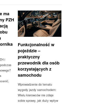
ie ma
zny PZH
acją
robu
m
ornika
Funkcjonalność w
pojeździe –
praktyczny
ZH i
przewodnik dla osób
 podczas
korzystających z
nowego?
samochodu
a
ocenić,
Wprowadzenie do tematu
wygody jazdy samochodem:
Wielu kierowców nie zdaje
sobie sprawy, jak duży wpływ