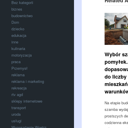
Related A
Bez kategorii
biznes
budownictwo
Dom
dziecko
edukacja
inne
kulinaria
Wybór sz
motoryzacja
pomyłek.
praca
dopasowa
Przemysł
reklama
do liczby
reklama i marketing
mieszkań
rekreacja
warunków
rtv agd
sklepy internetowe
Na etapie bu
transport
szamba wydaje
uroda
prostszych de
usługi
codzienna eks
Wyposażenie Wnętrz