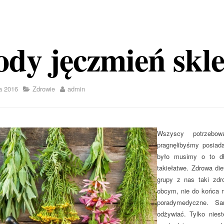
ody jęczmień skl
a 2016
Zdrowie
admin
Wszyscy
potrzebow
pragnęlibyśmy posiada
było musimy o to d
takiełatwe. Zdrowa di
grupy z nas taki zd
obcym, nie do końca 
poradymedyczne. Sa
odżywiać. Tylko nies