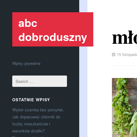
abc
mł
dobroduszny
15 listopad
Wpisy prywatne
OSTATNIE WPISY
Wybór szamba bez pomyłek.
Jak dopasować zbiornik do
liczby mieszkańców i
warunków działki?