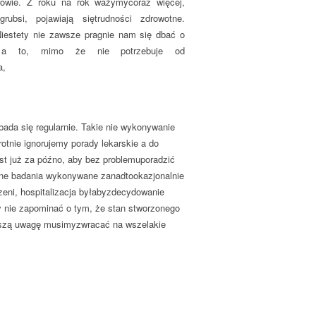
owie. Z roku na rok ważymycoraz więcej,
rubsi, pojawiają siętrudności zdrowotne.
iestety nie zawsze pragnie nam się dbać o
 a to, mimo że nie potrzebuje od
a,
ada się regularnie. Takie nie wykonywanie
tnie ignorujemy porady lekarskie a do
est już za późno, aby bez problemuporadzić
larne badania wykonywane zanadtookazjonalnie
eni, hospitalizacja byłabyzdecydowanie
my nie zapominać o tym, że stan stworzonego
ejszą uwagę musimyzwracać na wszelakie