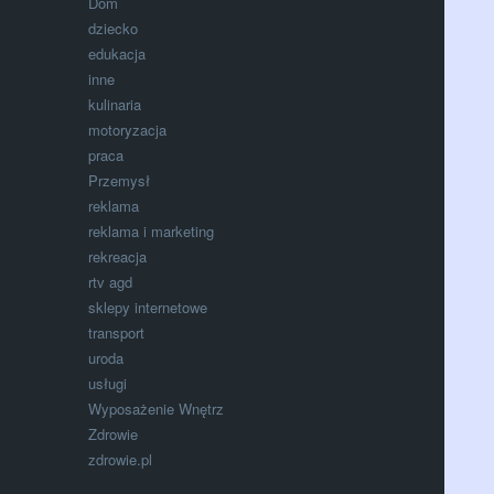
Dom
dziecko
edukacja
inne
kulinaria
motoryzacja
praca
Przemysł
reklama
reklama i marketing
rekreacja
rtv agd
sklepy internetowe
transport
uroda
usługi
Wyposażenie Wnętrz
Zdrowie
zdrowie.pl