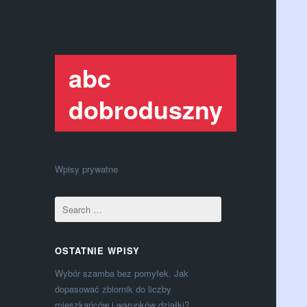
abc
dobroduszny
Wpisy prywatne
OSTATNIE WPISY
Wybór szamba bez pomyłek. Jak
dopasować zbiornik do liczby
mieszkańców i warunków działki?