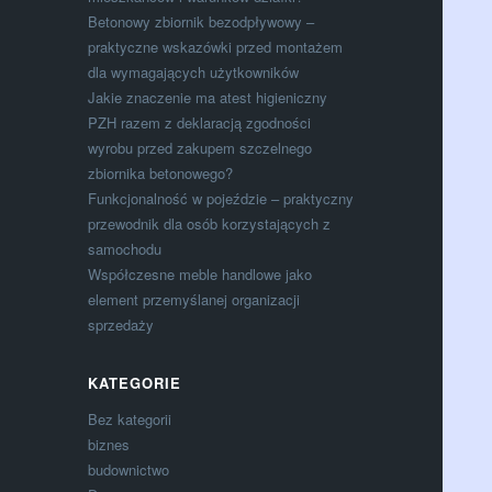
Betonowy zbiornik bezodpływowy –
praktyczne wskazówki przed montażem
dla wymagających użytkowników
Jakie znaczenie ma atest higieniczny
PZH razem z deklaracją zgodności
wyrobu przed zakupem szczelnego
zbiornika betonowego?
Funkcjonalność w pojeździe – praktyczny
przewodnik dla osób korzystających z
samochodu
Współczesne meble handlowe jako
element przemyślanej organizacji
sprzedaży
KATEGORIE
Bez kategorii
biznes
budownictwo