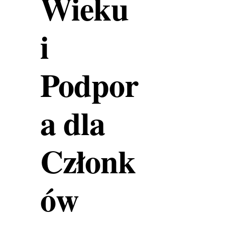
Wieku
i
Podpor
a dla
Członk
ów