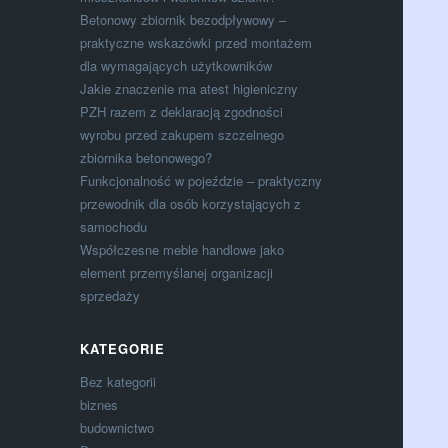
Betonowy zbiornik bezodpływowy –
praktyczne wskazówki przed montażem
dla wymagających użytkowników
Jakie znaczenie ma atest higieniczny
PZH razem z deklaracją zgodności
wyrobu przed zakupem szczelnego
zbiornika betonowego?
Funkcjonalność w pojeździe – praktyczny
przewodnik dla osób korzystających z
samochodu
Współczesne meble handlowe jako
element przemyślanej organizacji
sprzedaży
KATEGORIE
Bez kategorii
biznes
budownictwo