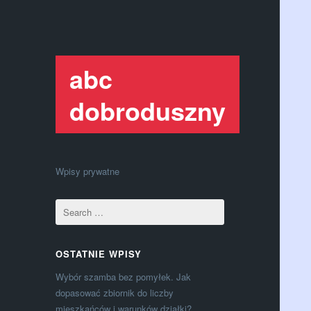
abc
dobroduszny
Wpisy prywatne
OSTATNIE WPISY
Wybór szamba bez pomyłek. Jak
dopasować zbiornik do liczby
mieszkańców i warunków działki?