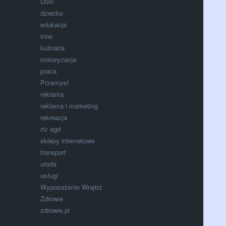
Dom
dziecko
edukacja
inne
kulinaria
motoryzacja
praca
Przemysł
reklama
reklama i marketing
rekreacja
rtv agd
sklepy internetowe
transport
uroda
usługi
Wyposażenie Wnętrz
Zdrowie
zdrowie.pl