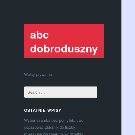
abc
dobroduszny
Wpisy prywatne
OSTATNIE WPISY
Wybór szamba bez pomyłek. Jak
dopasować zbiornik do liczby
mieszkańców i warunków działki?