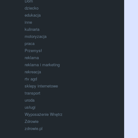
Dom
dziecko
edukacja
inne
kulinaria
motoryzacja
praca
Przemysł
reklama
reklama i marketing
rekreacja
rtv agd
sklepy internetowe
transport
uroda
usługi
Wyposażenie Wnętrz
Zdrowie
zdrowie.pl