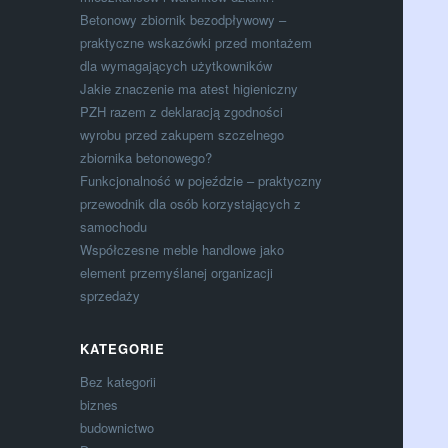
Betonowy zbiornik bezodpływowy –
praktyczne wskazówki przed montażem
dla wymagających użytkowników
Jakie znaczenie ma atest higieniczny
PZH razem z deklaracją zgodności
wyrobu przed zakupem szczelnego
zbiornika betonowego?
Funkcjonalność w pojeździe – praktyczny
przewodnik dla osób korzystających z
samochodu
Współczesne meble handlowe jako
element przemyślanej organizacji
sprzedaży
KATEGORIE
Bez kategorii
biznes
budownictwo