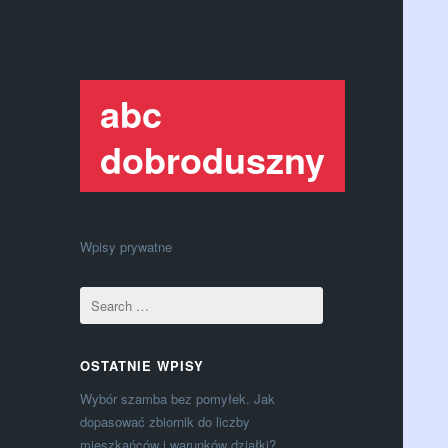
abc
dobroduszny
Wpisy prywatne
OSTATNIE WPISY
Wybór szamba bez pomyłek. Jak
dopasować zbiornik do liczby
mieszkańców i warunków działki?