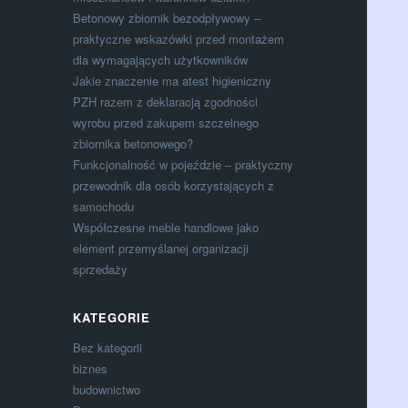
Betonowy zbiornik bezodpływowy –
praktyczne wskazówki przed montażem
dla wymagających użytkowników
Jakie znaczenie ma atest higieniczny
PZH razem z deklaracją zgodności
wyrobu przed zakupem szczelnego
zbiornika betonowego?
Funkcjonalność w pojeździe – praktyczny
przewodnik dla osób korzystających z
samochodu
Współczesne meble handlowe jako
element przemyślanej organizacji
sprzedaży
KATEGORIE
Bez kategorii
biznes
budownictwo