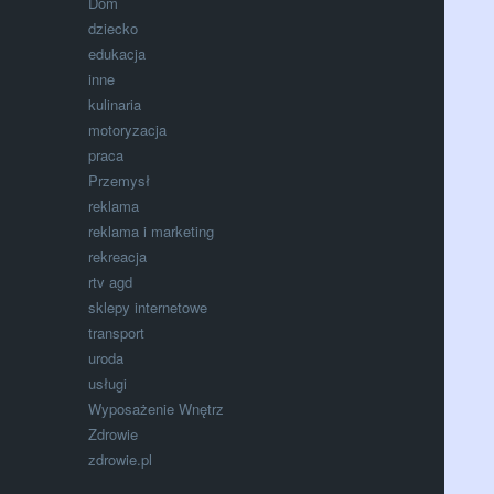
Dom
dziecko
edukacja
inne
kulinaria
motoryzacja
praca
Przemysł
reklama
reklama i marketing
rekreacja
rtv agd
sklepy internetowe
transport
uroda
usługi
Wyposażenie Wnętrz
Zdrowie
zdrowie.pl