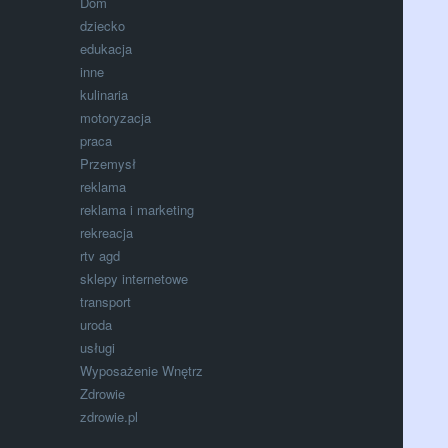
Dom
dziecko
edukacja
inne
kulinaria
motoryzacja
praca
Przemysł
reklama
reklama i marketing
rekreacja
rtv agd
sklepy internetowe
transport
uroda
usługi
Wyposażenie Wnętrz
Zdrowie
zdrowie.pl