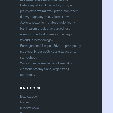
Betonowy zbiornik bezodpływowy –
praktyczne wskazówki przed montażem
dla wymagających użytkowników
Jakie znaczenie ma atest higieniczny
PZH razem z deklaracją zgodności
wyrobu przed zakupem szczelnego
zbiornika betonowego?
Funkcjonalność w pojeździe – praktyczny
przewodnik dla osób korzystających z
samochodu
Współczesne meble handlowe jako
element przemyślanej organizacji
sprzedaży
KATEGORIE
Bez kategorii
biznes
budownictwo