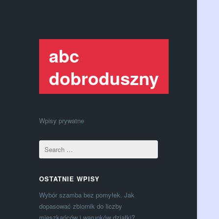
abc
dobroduszny
Wpisy prywatne
OSTATNIE WPISY
Wybór szamba bez pomyłek. Jak
dopasować zbiornik do liczby
mieszkańców i warunków działki?