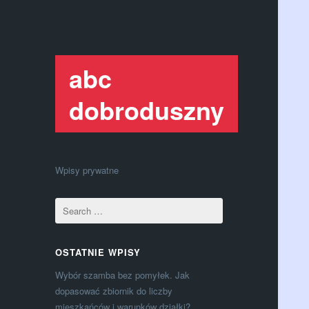
abc
dobroduszny
Wpisy prywatne
OSTATNIE WPISY
Wybór szamba bez pomyłek. Jak
dopasować zbiornik do liczby
mieszkańców i warunków działki?