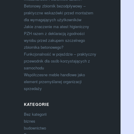
Betonowy zbiornik bezodpływowy –
praktyczne wskazówki przed montażem
dla wymagających użytkowników
Jakie znaczenie ma atest higieniczny
PZH razem z deklaracją zgodności
wyrobu przed zakupem szczelnego
zbiornika betonowego?
Funkcjonalność w pojeździe – praktyczny
przewodnik dla osób korzystających z
samochodu
Współczesne meble handlowe jako
element przemyślanej organizacji
sprzedaży
KATEGORIE
Bez kategorii
biznes
budownictwo