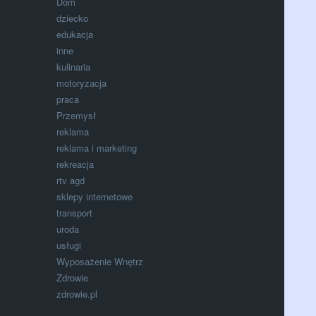
Dom
dziecko
edukacja
inne
kulinaria
motoryzacja
praca
Przemysł
reklama
reklama i marketing
rekreacja
rtv agd
sklepy internetowe
transport
uroda
usługi
Wyposażenie Wnętrz
Zdrowie
zdrowie.pl