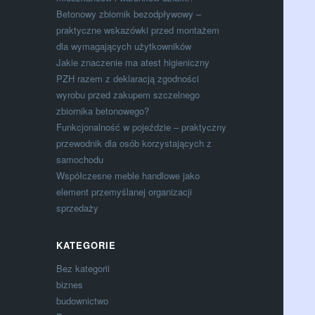
Betonowy zbiornik bezodpływowy –
praktyczne wskazówki przed montażem
dla wymagających użytkowników
Jakie znaczenie ma atest higieniczny
PZH razem z deklaracją zgodności
wyrobu przed zakupem szczelnego
zbiornika betonowego?
Funkcjonalność w pojeździe – praktyczny
przewodnik dla osób korzystających z
samochodu
Współczesne meble handlowe jako
element przemyślanej organizacji
sprzedaży
KATEGORIE
Bez kategorii
biznes
budownictwo