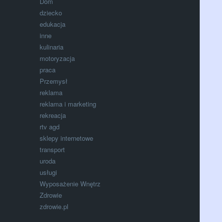
Dom
dziecko
edukacja
inne
kulinaria
motoryzacja
praca
Przemysł
reklama
reklama i marketing
rekreacja
rtv agd
sklepy internetowe
transport
uroda
usługi
Wyposażenie Wnętrz
Zdrowie
zdrowie.pl