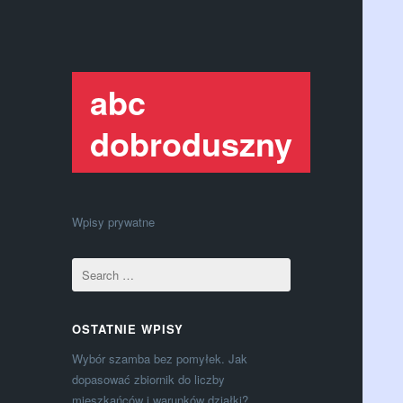
abc
dobroduszny
Wpisy prywatne
OSTATNIE WPISY
Wybór szamba bez pomyłek. Jak
dopasować zbiornik do liczby
mieszkańców i warunków działki?