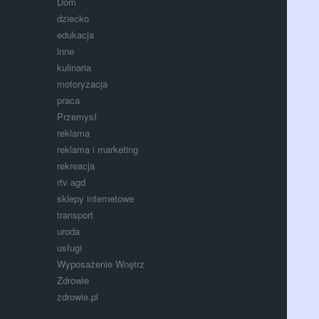
Dom
dziecko
edukacja
inne
kulinaria
motoryzacja
praca
Przemysł
reklama
reklama i marketing
rekreacja
rtv agd
sklepy internetowe
transport
uroda
usługi
Wyposażenie Wnętrz
Zdrowie
zdrowie.pl