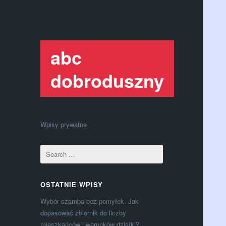
abc
dobroduszny
Wpisy prywatne
OSTATNIE WPISY
Wybór szamba bez pomyłek. Jak
dopasować zbiornik do liczby
mieszkańców i warunków działki?