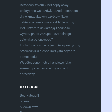
Betonowy zbiornik bezodpływowy –
praktyczne wskazówki przed montażem
dla wymagających użytkowników
Jakie znaczenie ma atest higieniczny
PZH razem z deklaracją zgodności
wyrobu przed zakupem szczelnego
zbiornika betonowego?
Funkcjonalność w pojeździe – praktyczny
przewodnik dla osób korzystających z
samochodu
Współczesne meble handlowe jako
element przemyślanej organizacji
sprzedaży
KATEGORIE
Bez kategorii
biznes
budownictwo