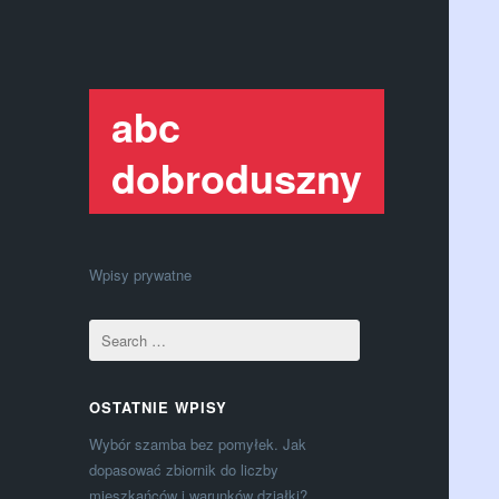
abc
dobroduszny
Wpisy prywatne
OSTATNIE WPISY
Wybór szamba bez pomyłek. Jak
dopasować zbiornik do liczby
mieszkańców i warunków działki?