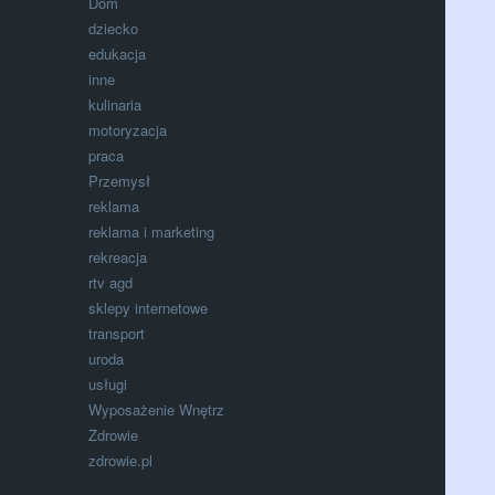
Dom
dziecko
edukacja
inne
kulinaria
motoryzacja
praca
Przemysł
reklama
reklama i marketing
rekreacja
rtv agd
sklepy internetowe
transport
uroda
usługi
Wyposażenie Wnętrz
Zdrowie
zdrowie.pl