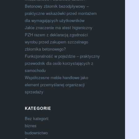
Betonowy zbiornik bezodpływowy –
praktyczne wskazówki przed montażem
dla wymagających użytkowników
Jakie znaczenie ma atest higieniczny
PZH razem z deklaracją zgodności
wyrobu przed zakupem szczelnego
zbiornika betonowego?
Funkcjonalność w pojeździe – praktyczny
przewodnik dla osób korzystających z
samochodu
Współczesne meble handlowe jako
element przemyślanej organizacji
sprzedaży
KATEGORIE
Bez kategorii
biznes
budownictwo