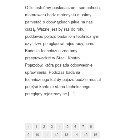
O ile jesteśmy posiadaczami samochodu,
motoroweru bądź motocyklu musimy
pamiętać o obowiązkach jakie na nas
ciążą. Ważne jest by raz do roku
poddawać pojazd badaniom technicznym,
czyli tzw. przeglądowi rejestracyjnemu.
Badania techniczne zdołamy
przeprowadzić w Stacji Kontroli
Pojazdów, która posiada odpowiednie
uprawnienia. Podczas badania
technicznego każdy pojazd będzie musiał
przejść kontrole stanu technicznego.
przeglądy rejestracyjne […]
«
1
2
3
4
5
6
7
8
9
10
11
12
13
14
15
16